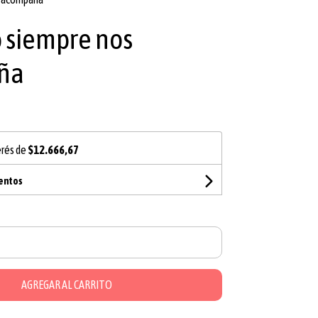
o siempre nos
ña
erés de
$12.666,67
uentos
AGREGAR AL CARRITO