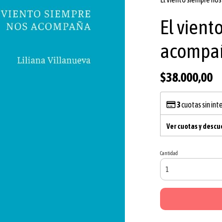
El vient
acompa
$38.000,00
3
cuotas sin int
Ver cuotas y desc
Cantidad