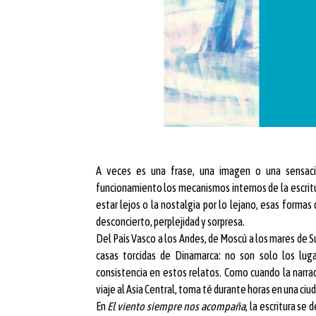
A veces es una frase, una imagen o una sensaci
funcionamiento los mecanismos internos de la escritura
estar lejos o la nostalgia por lo lejano, esas forma
desconcierto, perplejidad y sorpresa.
Del País Vasco a los Andes, de Moscú a los mares de Su
casas torcidas de Dinamarca: no son solo los lug
consistencia en estos relatos. Como cuando la narra
viaje al Asia Central, toma té durante horas en una ciu
En
El viento siempre nos acompaña
, la escritura se