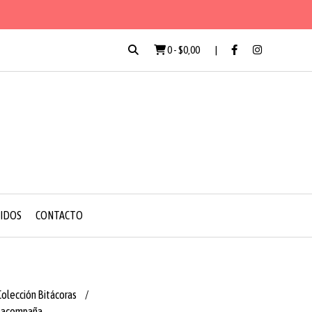
0
-
$0,00
RIDOS
CONTACTO
Colección Bitácoras
s acompaña