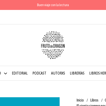
Buen viaje con la lectura
O
EDITORIAL
PODCAST
AUTORXS
LIBRERÍAS
LIBROS HE
Inicio
Libros
El viento siempre no